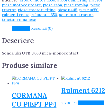
mica-
piese motocositoare
,
piese raba
,
piese romlag
,
piese
monocontact
tractor
,
piese tractor ieftine
,
piese u445
,
piese u650
,
rulmenti roata
,
rulmenti u650
,
set motor tractor
,
tractor romanesc
Descriere
Recenzii (0)
Descriere
Sonda ulei UTB U650 mica-monocontact
Produse similare
Rulment 6212
CORMANA
CU PIEPT PP4
26.00
lei
Adaugă în Coș