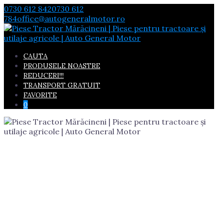
Skip
0730 612 842
0730 612
to
784
office@autogeneralmotor.ro
content
CAUTA
PRODUSELE NOASTRE
REDUCERI!!!
TRANSPORT GRATUIT
FAVORITE
0