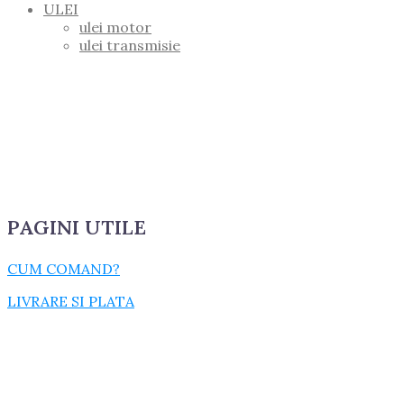
ULEI
ulei motor
ulei transmisie
PAGINI UTILE
CUM COMAND?
LIVRARE SI PLATA
TERMENI SI CONDITII
GARANTIE SI RETUR
POLITICA DE CONFIDENTIALITATE