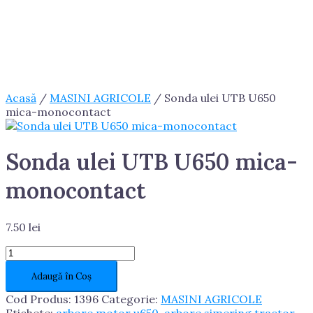
Acasă
/
MASINI AGRICOLE
/ Sonda ulei UTB U650
mica-monocontact
Sonda ulei UTB U650 mica-
monocontact
7.50
lei
Cantitate
Sonda
Adaugă în Coș
ulei
UTB
Cod Produs:
1396
Categorie:
MASINI AGRICOLE
U650
Etichete:
arbore motor u650
,
arbore simering tractor
,