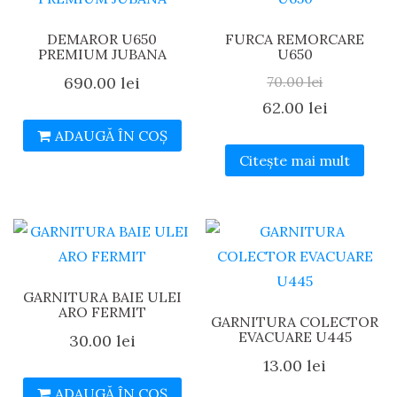
DEMAROR U650
FURCA REMORCARE
PREMIUM JUBANA
U650
690.00
lei
70.00
lei
Prețul
Prețul
62.00
lei
inițial
curent
ADAUGĂ ÎN COȘ
Citește mai mult
a
este:
fost:
62.00 lei.
70.00 lei.
GARNITURA BAIE ULEI
ARO FERMIT
GARNITURA COLECTOR
EVACUARE U445
30.00
lei
13.00
lei
ADAUGĂ ÎN COȘ