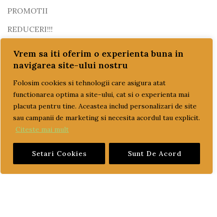
PROMOTII
REDUCERI!!!
SETURI MOTOR
Vrem sa iti oferim o experienta buna in
navigarea site-ului nostru
SISTEM DE POMPARE SI RACIRE
Folosim cookies si tehnologii care asigura atat
TRANSPORT GRATUIT
functionarea optima a site-ului, cat si o experienta mai
ULEI
placuta pentru tine. Aceastea includ personalizari de site
ulei motor
sau campanii de marketing si necesita acordul tau explicit.
Citeste mai mult
ulei transmisie
PRET
Setari Cookies
Sunt De Acord
Pr
Pr
Preț:
0 lei
—
1,010 lei
FILTREAZĂ
M
M