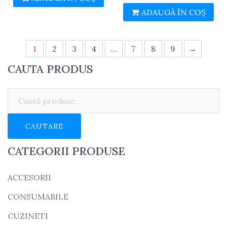
ADAUGĂ ÎN COȘ
1
2
3
4
…
7
8
9
→
CAUTA PRODUS
Caută:
CAUTARE
CATEGORII PRODUSE
ACCESORII
CONSUMABILE
CUZINETI