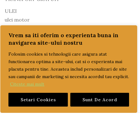
ULEI
ulei motor
ulei transmisie
Vrem sa iti oferim o experienta buna in
PRET
navigarea site-ului nostru
Folosim cookies si tehnologii care asigura atat
functionarea optima a site-ului, cat si o experienta mai
Pr
Pr
Preț:
0 lei
—
3,300 lei
FILTREAZĂ
placuta pentru tine. Aceastea includ personalizari de site
sau campanii de marketing si necesita acordul tau explicit.
M
M
Citeste mai mult
Setari Cookies
Sunt De Acord
PAGINI UTILE