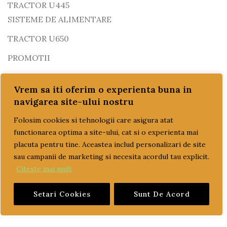
TRACTOR U445
SISTEME DE ALIMENTARE
TRACTOR U650
PROMOTII
REDUCERI!!!
Vrem sa iti oferim o experienta buna in
SETURI MOTOR
navigarea site-ului nostru
SISTEM DE POMPARE SI RACIRE
Folosim cookies si tehnologii care asigura atat
functionarea optima a site-ului, cat si o experienta mai
TRANSPORT GRATUIT
placuta pentru tine. Aceastea includ personalizari de site
ULEI
sau campanii de marketing si necesita acordul tau explicit.
ulei motor
Citeste mai mult
ulei transmisie
Setari Cookies
Sunt De Acord
PRET