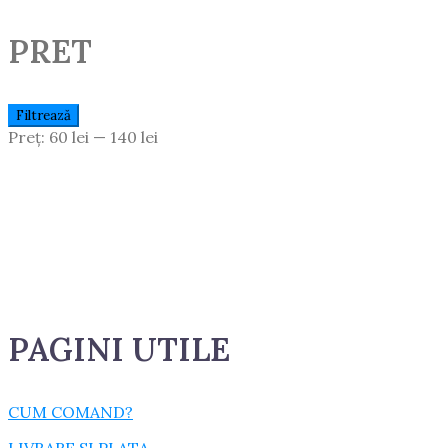
PRET
Preț
Preț
Filtrează
Minim
Maxim
Preț:
60 lei
—
140 lei
PAGINI UTILE
CUM COMAND?