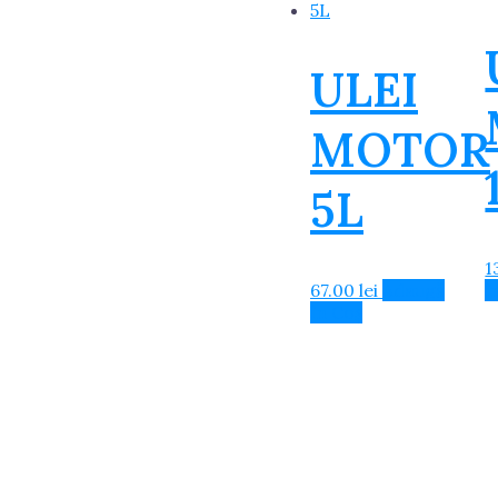
ULEI
MOTOR
5L
1
67.00
lei
Adaugă
î
în Coș