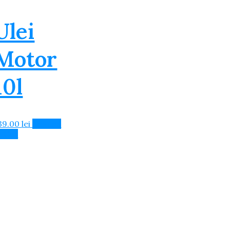
Ulei
Motor
10l
39.00
lei
Adaugă
n Coș