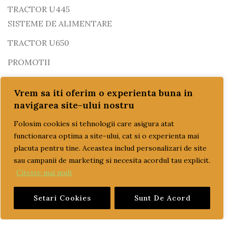
TRACTOR U445
SISTEME DE ALIMENTARE
TRACTOR U650
PROMOTII
REDUCERI!!!
Vrem sa iti oferim o experienta buna in
SETURI MOTOR
navigarea site-ului nostru
SISTEM DE POMPARE SI RACIRE
Folosim cookies si tehnologii care asigura atat
functionarea optima a site-ului, cat si o experienta mai
TRANSPORT GRATUIT
placuta pentru tine. Aceastea includ personalizari de site
ULEI
sau campanii de marketing si necesita acordul tau explicit.
ulei motor
Citeste mai mult
ulei transmisie
Setari Cookies
Sunt De Acord
PRET