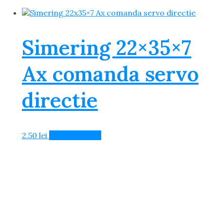
Simering 22×35×7
Ax comanda servo
directie
2.50
lei
Adaugă în Coș