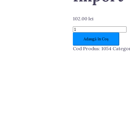
102.00
lei
Cantitate
Brazdar
Adaugă în Coș
universal
PP3/PP4
Cod Produs:
1054
Categor
Sormaitat
Import