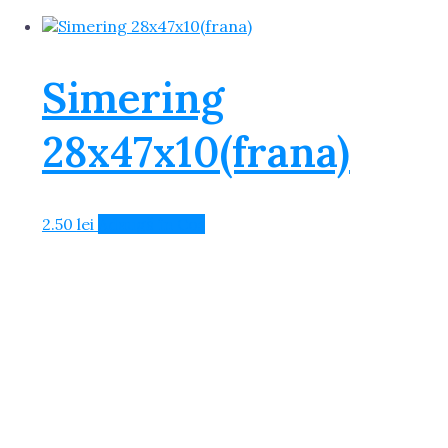
Simering
28x47x10(frana)
2.50
lei
Adaugă în Coș