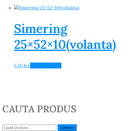
Simering
25×52×10(volanta)
5.50
lei
Adaugă în Coș
CAUTA PRODUS
Caută:
Cautare