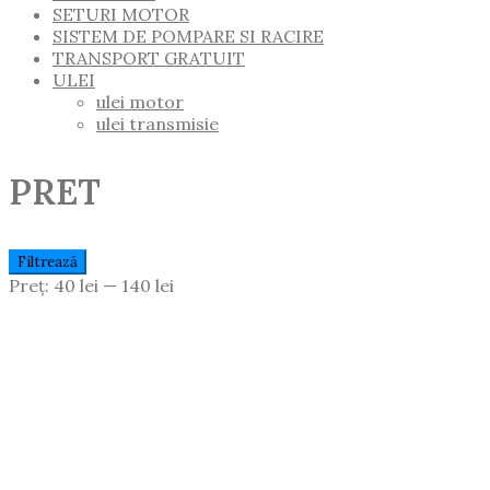
SETURI MOTOR
SISTEM DE POMPARE SI RACIRE
TRANSPORT GRATUIT
ULEI
ulei motor
ulei transmisie
PRET
Preț
Preț
Filtrează
Minim
Maxim
Preț:
40 lei
—
140 lei