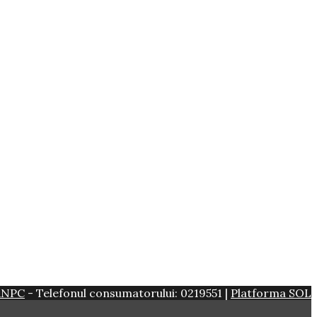
ANPC
- Telefonul consumatorului: 0219551 |
Platforma SOL