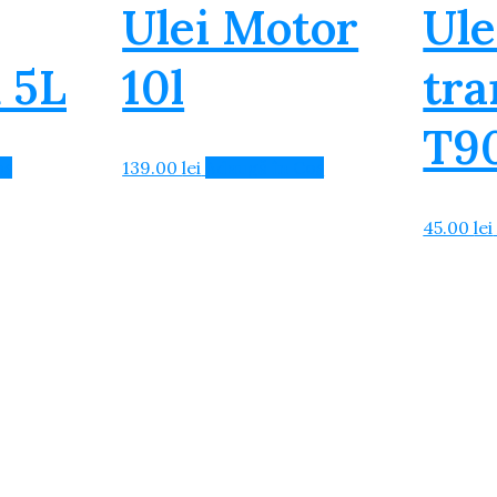
Ulei Motor
Ule
 5L
10l
tra
T90
oș
139.00
lei
Adaugă în Coș
45.00
lei