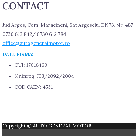
CONTACT
Jud Arges, Com. Maracineni, Sat Argeselu, DN73, Nr. 487
0730 612 842/ 0730 612 784
office@autogeneralmotor.ro
DATE FIRMA:
CUI: 17016460
Nr.inreg: J03/2092/2004
COD CAEN: 4531
Copyright © AUTO GENERAL MOTOR