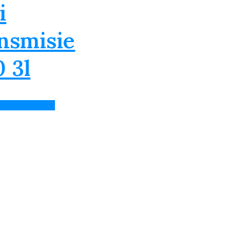
i
nsmisie
 3l
Adaugă în Coș