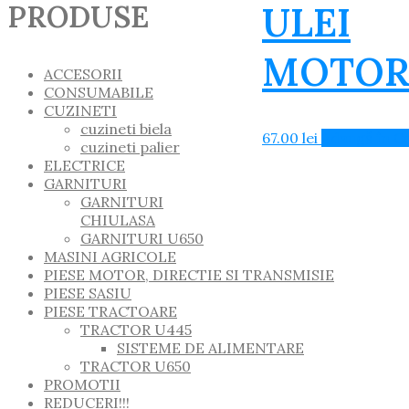
ULEI
PRODUSE
MOTOR
ACCESORII
CONSUMABILE
CUZINETI
cuzineti biela
67.00
lei
Adaugă în C
cuzineti palier
ELECTRICE
GARNITURI
GARNITURI
CHIULASA
GARNITURI U650
MASINI AGRICOLE
PIESE MOTOR, DIRECTIE SI TRANSMISIE
PIESE SASIU
PIESE TRACTOARE
TRACTOR U445
SISTEME DE ALIMENTARE
TRACTOR U650
PROMOTII
REDUCERI!!!