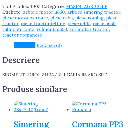
Cod Produs:
1903
Categorie:
MASINI AGRICOLE
Etichete:
arbore motor u650
,
arbore simering tractor
,
piese motocositoare
,
piese raba
,
piese romlag
,
piese
tractor
,
piese tractor ieftine
,
piese u445
,
piese u650
,
rulmenti roata
,
rulmenti u650
,
set motor tractor
,
tractor romanesc
Descriere
Recenzii (0)
Descriere
SEGMENTI DROUZHBA/BULGARIA R5 ARO SET
Produse similare
Simering
Cormana PP3