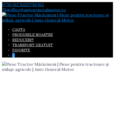
Skip
0730 612 842
0730 612
to
784
office@autogeneralmotor.ro
content
CAUTA
PRODUSELE NOASTRE
REDUCERI!!!
TRANSPORT GRATUIT
FAVORITE
0