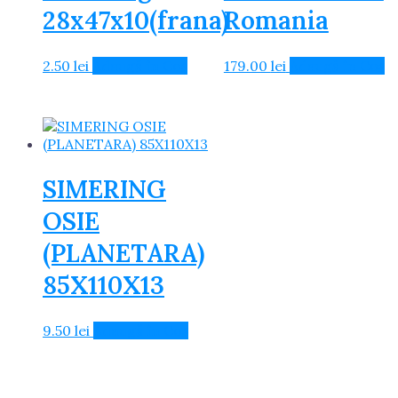
28x47x10(frana)
Romania
2.50
lei
Adaugă în Coș
179.00
lei
Adaugă în Coș
SIMERING
OSIE
(PLANETARA)
85X110X13
9.50
lei
Adaugă în Coș