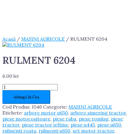
Acasă
/
MASINI AGRICOLE
/ RULMENT 6204
RULMENT 6204
6.00
lei
Cantitate
RULMENT
Adaugă în Coș
6204
Cod Produs:
1546
Categorie:
MASINI AGRICOLE
Etichete:
arbore motor u650
,
arbore simering tractor
,
piese motocositoare
,
piese raba
,
piese romlag
,
piese
tractor
,
piese tractor ieftine
,
piese u445
,
piese u650
,
rulmenti roata
,
rulmenti u650
,
set motor tractor
,