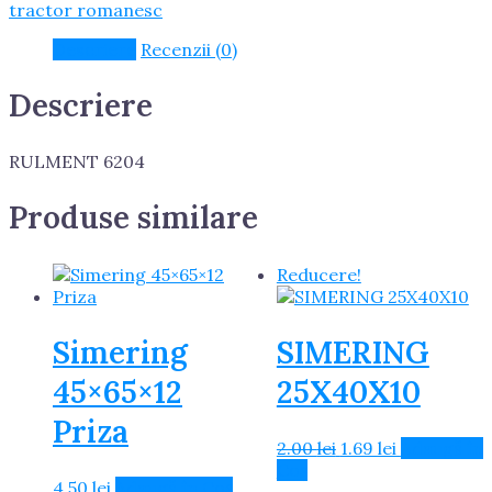
tractor romanesc
Descriere
Recenzii (0)
Descriere
RULMENT 6204
Produse similare
Reducere!
Simering
SIMERING
45×65×12
25X40X10
Priza
Prețul
Prețul
2.00
lei
1.69
lei
Adaugă în
inițial
curent
Coș
4.50
lei
Adaugă în Coș
a
este: