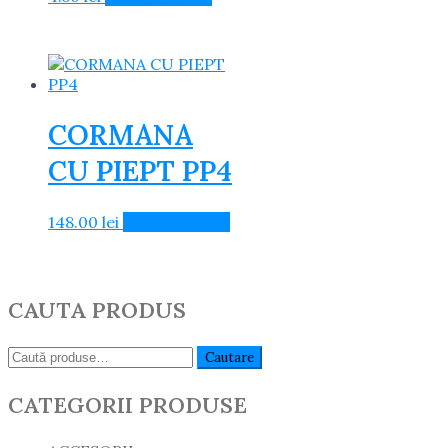
fost:
1.69 lei.
2.00 lei.
CORMANA
CU PIEPT PP4
148.00
lei
Adaugă în Coș
CAUTA PRODUS
Caută:
Cautare
CATEGORII PRODUSE