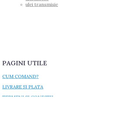
ulei transmisie
PAGINI UTILE
CUM COMAND?
LIVRARE SI PLATA
TERMENI SI CONDITII
GARANTIE SI RETUR
POLITICA DE CONFIDENTIALITATE
DESPRE FISIERELE COOKIES