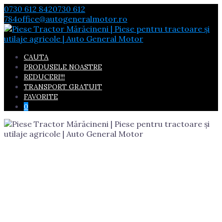
Skip
0730 612 842
0730 612
to
784
office@autogeneralmotor.ro
content
CAUTA
PRODUSELE NOASTRE
REDUCERI!!!
TRANSPORT GRATUIT
FAVORITE
0