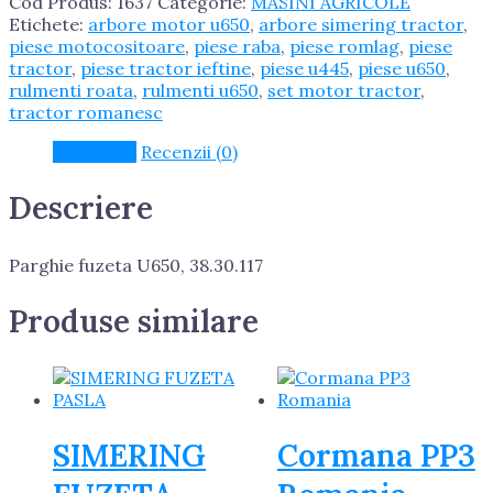
Cod Produs:
1637
Categorie:
MASINI AGRICOLE
38.30.117
Etichete:
arbore motor u650
,
arbore simering tractor
,
piese motocositoare
,
piese raba
,
piese romlag
,
piese
tractor
,
piese tractor ieftine
,
piese u445
,
piese u650
,
rulmenti roata
,
rulmenti u650
,
set motor tractor
,
tractor romanesc
Descriere
Recenzii (0)
Descriere
Parghie fuzeta U650, 38.30.117
Produse similare
SIMERING
Cormana PP3