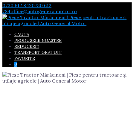
Skip
0730 612 842
0730 612
to
784
office@autogeneralmotor.ro
content
CAUTA
PRODUSELE NOASTRE
REDUCERI!!!
TRANSPORT GRATUIT
FAVORITE
0