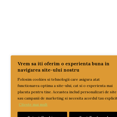
TRAC
SIST
TRAC
PROM
REDUC
SETU
SISTE
Vrem sa iti oferim o experienta buna in
navigarea site-ului nostru
TRAN
Folosim cookies si tehnologii care asigura atat
ULEI
functionarea optima a site-ului, cat si o experienta mai
ulei 
placuta pentru tine. Aceastea includ personalizari de site
ulei t
sau campanii de marketing si necesita acordul tau explicit
Citeste mai mult