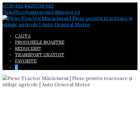
Skip
0730 612 842
0730 612
to
784
office@autogeneralmotor.ro
content
CAUTA
PRODUSELE NOASTRE
REDUCERI!!!
TRANSPORT GRATUIT
FAVORITE
0