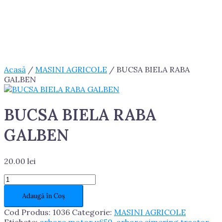
Acasă
/
MASINI AGRICOLE
/ BUCSA BIELA RABA
GALBEN
BUCSA BIELA RABA
GALBEN
20.00
lei
Cantitate
BUCSA
Adaugă în Coș
BIELA
RABA
Cod Produs:
1036
Categorie:
MASINI AGRICOLE
GALBEN
Etichete:
arbore motor u650
,
arbore simering tractor
,