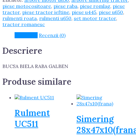
piese motocositoare
,
piese raba
,
piese romlag
,
piese
tractor
,
piese tractor ieftine
,
piese u445
,
piese u650
,
rulmenti roata
,
rulmenti u650
,
set motor tractor
,
tractor romanesc
Descriere
Recenzii (0)
Descriere
BUCSA BIELA RABA GALBEN
Produse similare
Rulment
Simering
UC511
28x47x10(frana