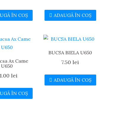
UGĂ ÎN COȘ
ADAUGĂ ÎN COȘ
BUCSA BIELA U650
ucsa Ax Came
7.50
lei
U650
1.00
lei
ADAUGĂ ÎN COȘ
UGĂ ÎN COȘ