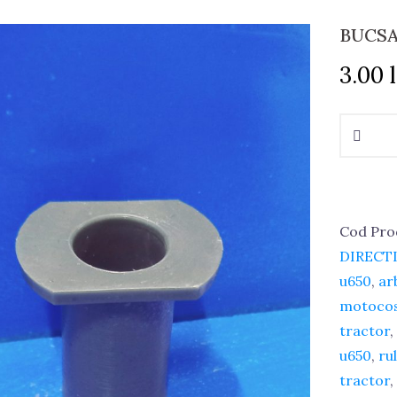
BUCSA
3.00
Cantitat
BUCSA
AX
DISTRI
Cod Pro
DIRECTI
u650
,
ar
motocos
tractor
,
u650
,
ru
tractor
,