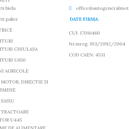
NETI
ti biela
office@autogeneralmot
ti palier
DATE FIRMA:
TRICE
CUI: 17016460
ITURI
Nr.inreg: J03/2092/2004
ITURI CHIULASA
COD CAEN: 4531
ITURI U650
NI AGRICOLE
 MOTOR, DIRECTIE SI
SMISIE
 SASIU
E TRACTOARE
TOR U445
EME DE ALIMENTARE