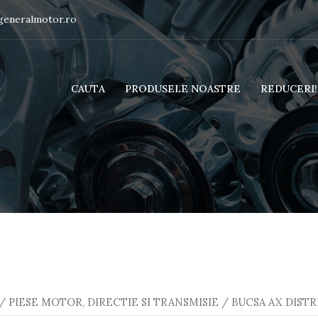
generalmotor.ro
CAUTA
PRODUSELE NOASTRE
REDUCERI!!
/
PIESE MOTOR, DIRECTIE SI TRANSMISIE
/ BUCSA AX DISTR