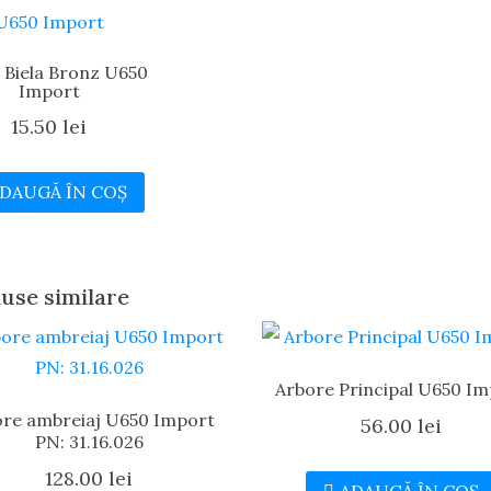
 Biela Bronz U650
Import
15.50
lei
DAUGĂ ÎN COȘ
use similare
Arbore Principal U650 I
ore ambreiaj U650 Import
56.00
lei
PN: 31.16.026
128.00
lei
ADAUGĂ ÎN COȘ