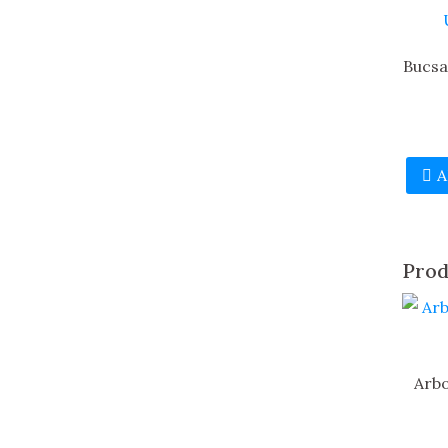
Bucsa
A
Prod
Arb