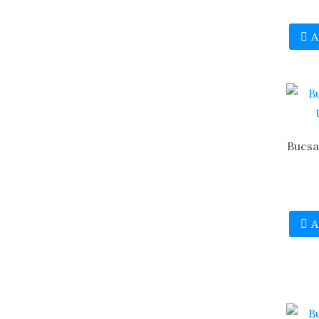
A
Bucsa
A