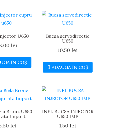
injector U650
Bucsa servodirectie
U650
8.00
lei
10.50
lei
UGĂ ÎN COȘ
ADAUGĂ ÎN COȘ
ela Bronz U650
INEL BUCSA INJECTOR
rata Import
U650 IMP
5.50
lei
1.50
lei