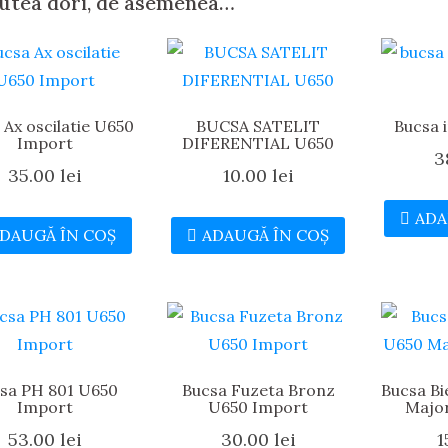
putea dori, de asemenea…
 Ax oscilatie U650
BUCSA SATELIT
Bucsa 
Import
DIFERENTIAL U650
3
35.00
lei
10.00
lei
ADA
DAUGĂ ÎN COȘ
ADAUGĂ ÎN COȘ
sa PH 801 U650
Bucsa Fuzeta Bronz
Bucsa Bi
Import
U650 Import
Majo
53.00
lei
30.00
lei
1