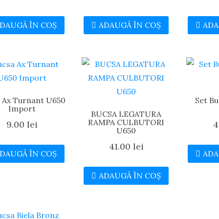
DAUGĂ ÎN COȘ
ADAUGĂ ÎN COȘ
ADA
 Ax Turnant U650
Set B
Import
BUCSA LEGATURA
RAMPA CULBUTORI
9.00
lei
4
U650
41.00
lei
DAUGĂ ÎN COȘ
ADA
ADAUGĂ ÎN COȘ