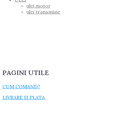
ulei motor
ulei transmisie
PAGINI UTILE
CUM COMAND?
LIVRARE SI PLATA
TERMENI SI CONDITII
GARANTIE SI RETUR
POLITICA DE CONFIDENTIALITATE