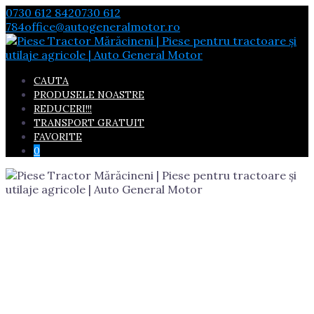
Skip
0730 612 842
0730 612
to
784
office@autogeneralmotor.ro
content
CAUTA
PRODUSELE NOASTRE
REDUCERI!!!
TRANSPORT GRATUIT
FAVORITE
0