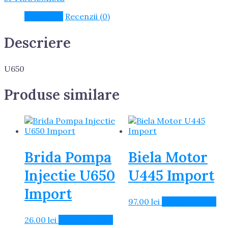
Descriere
Recenzii (0)
Descriere
U650
Produse similare
Brida Pompa
Biela Motor
Injectie U650
U445 Import
Import
97.00
lei
Adaugă în Coș
26.00
lei
Adaugă în Coș