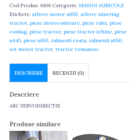
Cod Produs:
1606
Categorie:
MASINI AGRICOLE
Etichete:
arbore motor u650
,
arbore simering
tractor
,
piese motocositoare
,
piese raba
,
piese
romlag
,
piese tractor
,
piese tractor ieftine
,
piese
u445
,
piese u650
,
rulmenti roata
,
rulmenti u650
,
set motor tractor
,
tractor romanesc
DESCRIERE
RECENZII (0)
Descriere
ARC SERVODIRECTIE
Produse similare