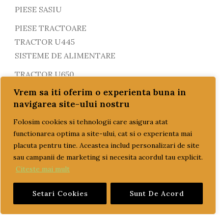
PIESE SASIU
PIESE TRACTOARE
TRACTOR U445
SISTEME DE ALIMENTARE
TRACTOR U650
Vrem sa iti oferim o experienta buna in
PROMOTII
navigarea site-ului nostru
REDUCERI!!!
Folosim cookies si tehnologii care asigura atat
SETURI MOTOR
functionarea optima a site-ului, cat si o experienta mai
placuta pentru tine. Aceastea includ personalizari de site
SISTEM DE POMPARE SI RACIRE
sau campanii de marketing si necesita acordul tau explicit.
TRANSPORT GRATUIT
Citeste mai mult
ULEI
Setari Cookies
Sunt De Acord
ulei motor
ulei transmisie