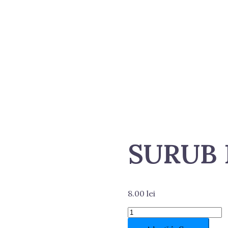
SURUB 
8.00
lei
Cantitate
SURUB