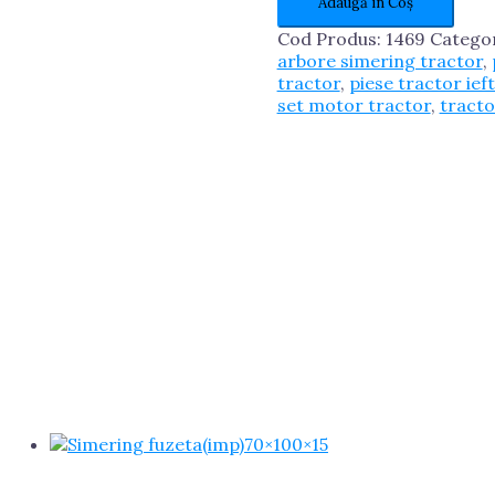
Adaugă în Coș
M24
Cod Produs:
1469
Catego
arbore simering tractor
,
tractor
,
piese tractor ief
set motor tractor
,
tract