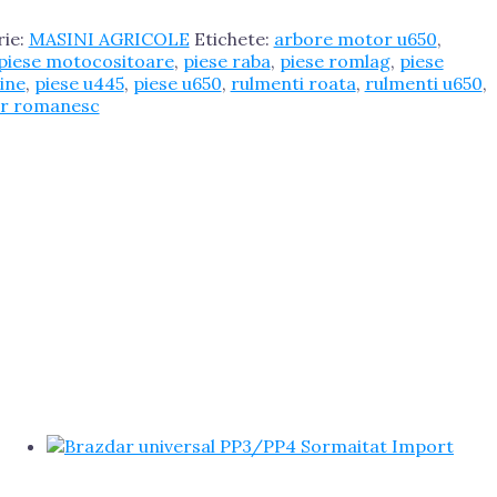
rie:
MASINI AGRICOLE
Etichete:
arbore motor u650
,
piese motocositoare
,
piese raba
,
piese romlag
,
piese
tine
,
piese u445
,
piese u650
,
rulmenti roata
,
rulmenti u650
,
or romanesc