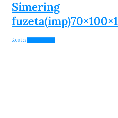
Simering
fuzeta(imp)70×100×
5.00
lei
Adaugă în Coș