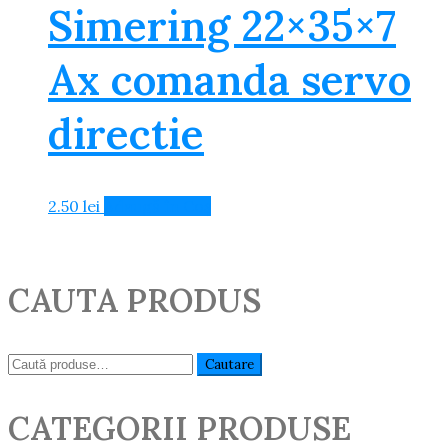
Simering 22×35×7
Ax comanda servo
directie
2.50
lei
Adaugă în Coș
CAUTA PRODUS
Caută:
Cautare
CATEGORII PRODUSE