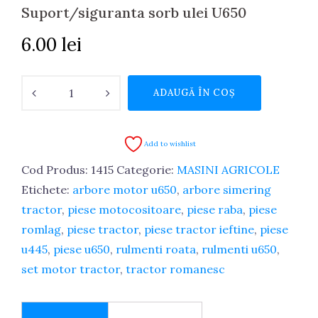
Suport/siguranta sorb ulei U650
6.00
lei
Cantitate
ADAUGĂ ÎN COȘ
Suport/siguranta
sorb
ulei
Add to wishlist
U650
Cod Produs:
1415
Categorie:
MASINI AGRICOLE
Etichete:
arbore motor u650
,
arbore simering
tractor
,
piese motocositoare
,
piese raba
,
piese
romlag
,
piese tractor
,
piese tractor ieftine
,
piese
u445
,
piese u650
,
rulmenti roata
,
rulmenti u650
,
set motor tractor
,
tractor romanesc