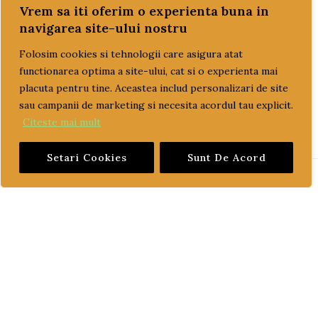
ULEI
Vrem sa iti oferim o experienta buna in
ulei motor
navigarea site-ului nostru
ulei transmisie
Folosim cookies si tehnologii care asigura atat
functionarea optima a site-ului, cat si o experienta mai
placuta pentru tine. Aceastea includ personalizari de site
sau campanii de marketing si necesita acordul tau explicit.
Citeste mai mult
Setari Cookies
Sunt De Acord
PAGINI UTILE
CUM COMAND?
LIVRARE SI PLATA
TERMENI SI CONDITII