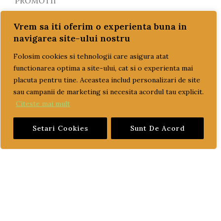
PROMOTII
REDUCERI!!!
Vrem sa iti oferim o experienta buna in
navigarea site-ului nostru
SETURI MOTOR
Folosim cookies si tehnologii care asigura atat
SISTEM DE POMPARE SI RACIRE
functionarea optima a site-ului, cat si o experienta mai
TRANSPORT GRATUIT
placuta pentru tine. Aceastea includ personalizari de site
sau campanii de marketing si necesita acordul tau explicit.
ULEI
Citeste mai mult
ulei motor
ulei transmisie
Setari Cookies
Sunt De Acord