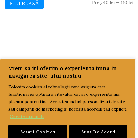
Pr
Pr
Preț:
40 lei
—
110 lei
FILTREAZĂ
M
M
PAGINI UTILE
Vrem sa iti oferim o experienta buna in
navigarea site-ului nostru
CUM COMAND?
Folosim cookies si tehnologii care asigura atat
functionarea optima a site-ului, cat si o experienta mai
LIVRARE SI PLATA
placuta pentru tine. Aceastea includ personalizari de site
sau campanii de marketing si necesita acordul tau explicit.
TERMENI SI CONDITII
Citeste mai mult
GARANTIE SI RETUR
Setari Cookies
Sunt De Acord