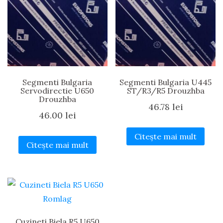
Segmenti Bulgaria
Segmenti Bulgaria U445
Servodirectie U650
ST/R3/R5 Drouzhba
Drouzhba
46.78
lei
46.00
lei
Citește mai mult
Citește mai mult
Cuzineti Biela R5 U650