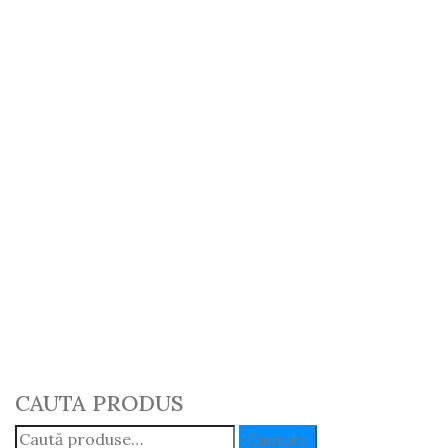
Pompa
Pompa
Alimentare
Alimentare
U445 Import
U445
57.00
lei
Adaugă în Coș
Romania –
Mefin
Original
95.00
lei
Adaugă în Coș
1
2
3
4
5
→
CAUTA PRODUS
Caută:
Cautare