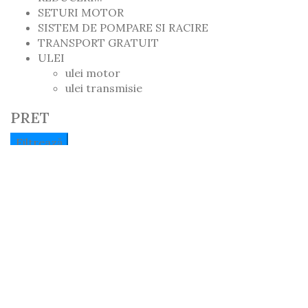
SETURI MOTOR
SISTEM DE POMPARE SI RACIRE
TRANSPORT GRATUIT
ULEI
ulei motor
ulei transmisie
PRET
Preț
Preț
Filtrează
Minim
Maxim
Preț:
0 lei
—
1,050 lei
PAGINI UTILE