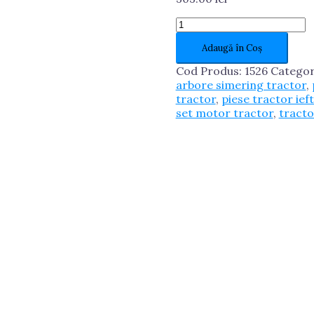
Cantitate
RULMENT
Adaugă în Coș
6314
ROMANIA
Cod Produs:
1526
Categor
arbore simering tractor
,
tractor
,
piese tractor ief
set motor tractor
,
tract