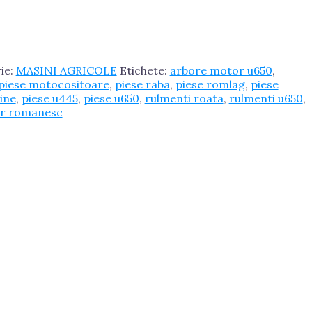
ie:
MASINI AGRICOLE
Etichete:
arbore motor u650
,
piese motocositoare
,
piese raba
,
piese romlag
,
piese
tine
,
piese u445
,
piese u650
,
rulmenti roata
,
rulmenti u650
,
or romanesc