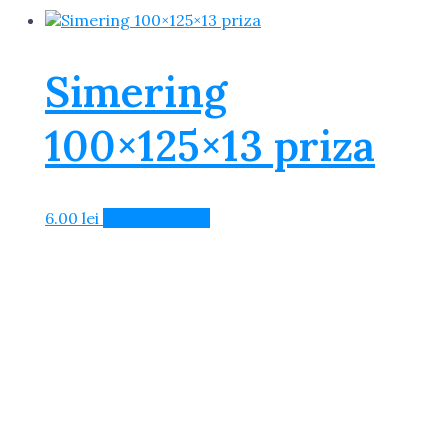
Simering
100×125×13 priza
6.00
lei
Adaugă în Coș