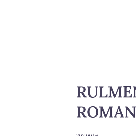
RULMEN
ROMAN
303.00
lei