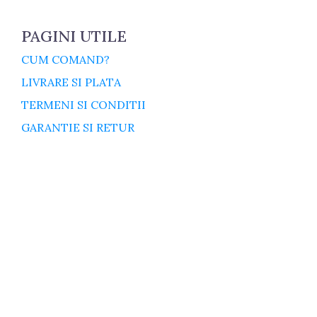
PAGINI UTILE
CUM COMAND?
LIVRARE SI PLATA
TERMENI SI CONDITII
GARANTIE SI RETUR
POLITICA DE CONFIDENTIALITATE
DESPRE FISIERELE COOKIES
CATEGORII PRODUSE
ACCESORII
CONSUMABILE
CUZINETI
cuzineti biela
cuzineti palier
ELECTRICE