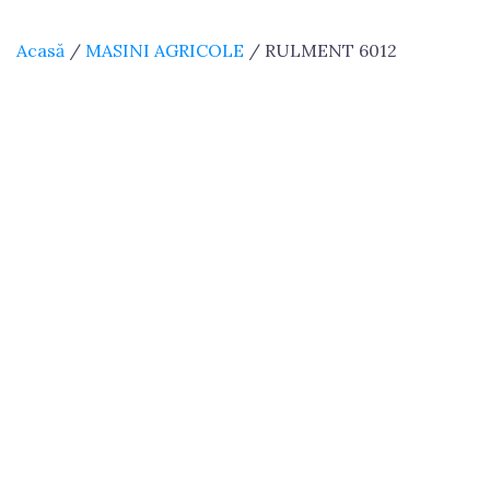
Acasă
/
MASINI AGRICOLE
/ RULMENT 6012
RULMENT 6012
16.50
lei
Cantitate
RULMENT
Adaugă în Coș
6012
Cod Produs:
1517
Categorie:
MASINI AGRICOLE
Etichete:
arbore motor u650
,
arbore simering tractor
,
piese motocositoare
,
piese raba
,
piese romlag
,
piese
tractor
,
piese tractor ieftine
,
piese u445
,
piese u650
,
rulmenti roata
,
rulmenti u650
,
set motor tractor
,
tractor romanesc
Descriere
Recenzii (0)
Descriere