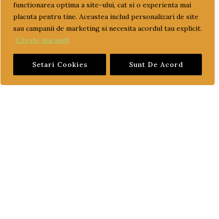
functionarea optima a site-ului, cat si o experienta mai
CUM COMAND?
placuta pentru tine. Aceastea includ personalizari de site
sau campanii de marketing si necesita acordul tau explicit.
LIVRARE SI PLATA
Citeste mai mult
TERMENI SI CONDITII
Setari Cookies
Sunt De Acord
GARANTIE SI RETUR
POLITICA DE CONFIDENTIALITATE
DESPRE FISIERELE COOKIES
CATEGORII PRODUSE
ACCESORII
CONSUMABILE
CUZINETI