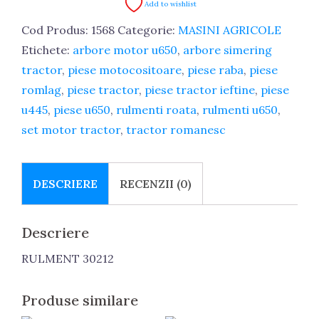
Add to wishlist
Cod Produs:
1568
Categorie:
MASINI AGRICOLE
Etichete:
arbore motor u650
,
arbore simering
tractor
,
piese motocositoare
,
piese raba
,
piese
romlag
,
piese tractor
,
piese tractor ieftine
,
piese
u445
,
piese u650
,
rulmenti roata
,
rulmenti u650
,
set motor tractor
,
tractor romanesc
DESCRIERE
RECENZII (0)
Descriere
RULMENT 30212
Produse similare