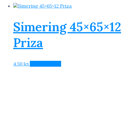
Simering 45×65×12
Priza
4.50
lei
Adaugă în Coș