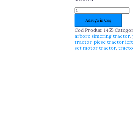
Cantitate
ROATA/PINION
Adaugă în Coș
DISTRIBUTIE
Z24/Z29
Cod Produs:
1455
Categor
arbore simering tractor
,
tractor
,
piese tractor ief
set motor tractor
,
tract