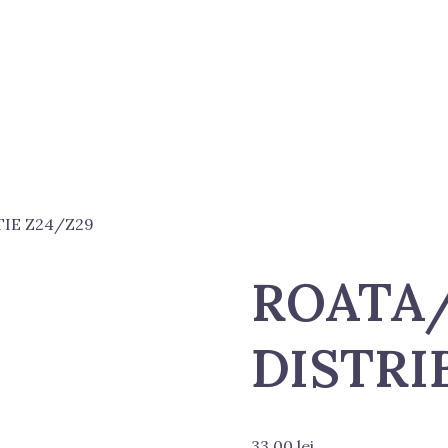
IE Z24/Z29
ROATA
DISTRI
33.00
lei