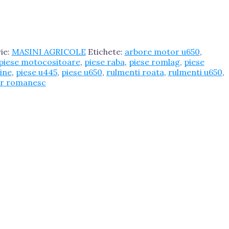
ie:
MASINI AGRICOLE
Etichete:
arbore motor u650
,
piese motocositoare
,
piese raba
,
piese romlag
,
piese
tine
,
piese u445
,
piese u650
,
rulmenti roata
,
rulmenti u650
,
or romanesc