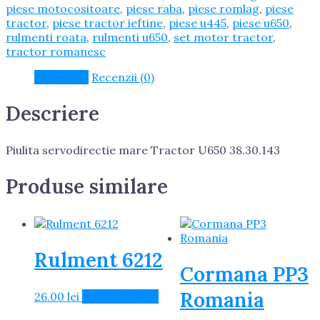
U650
piese motocositoare
,
piese raba
,
piese romlag
,
piese
38.30.143
tractor
,
piese tractor ieftine
,
piese u445
,
piese u650
,
rulmenti roata
,
rulmenti u650
,
set motor tractor
,
tractor romanesc
Descriere
Recenzii (0)
Descriere
Piulita servodirectie mare Tractor U650 38.30.143
Produse similare
Rulment 6212
Cormana PP3
Romania
26.00
lei
Adaugă în Coș