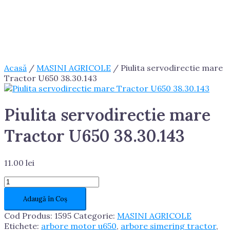
Acasă
/
MASINI AGRICOLE
/ Piulita servodirectie mare
Tractor U650 38.30.143
Piulita servodirectie mare
Tractor U650 38.30.143
11.00
lei
Cantitate
Piulita
Adaugă în Coș
servodirectie
mare
Cod Produs:
1595
Categorie:
MASINI AGRICOLE
Tractor
Etichete:
arbore motor u650
,
arbore simering tractor
,