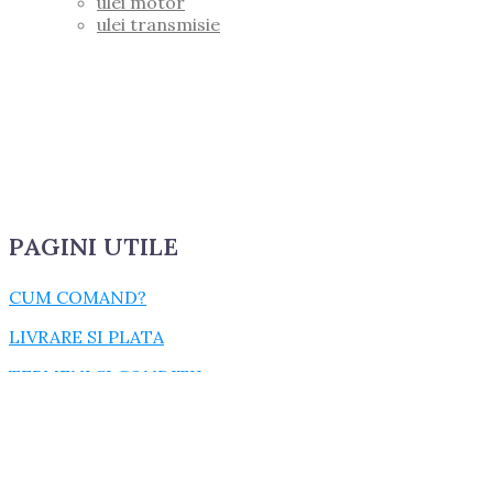
ulei motor
ulei transmisie
PAGINI UTILE
CUM COMAND?
LIVRARE SI PLATA
TERMENI SI CONDITII
GARANTIE SI RETUR
POLITICA DE CONFIDENTIALITATE