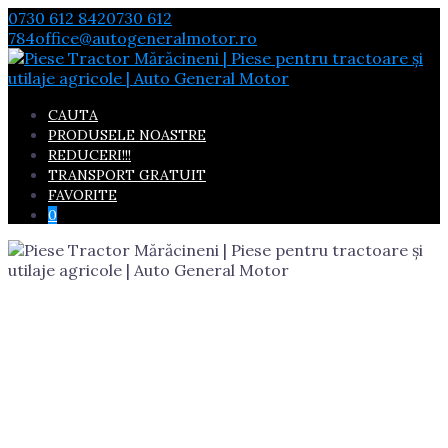
Skip
0730 612 842
0730 612
to
784
office@autogeneralmotor.ro
content
CAUTA
PRODUSELE NOASTRE
REDUCERI!!!
TRANSPORT GRATUIT
FAVORITE
0