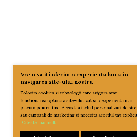
TRAC
SIST
TRAC
PROM
REDUC
SETU
SISTE
Vrem sa iti oferim o experienta buna in
navigarea site-ului nostru
TRAN
Folosim cookies si tehnologii care asigura atat
ULEI
functionarea optima a site-ului, cat si o experienta mai
ulei 
placuta pentru tine. Aceastea includ personalizari de site
ulei t
sau campanii de marketing si necesita acordul tau explicit
Citeste mai mult