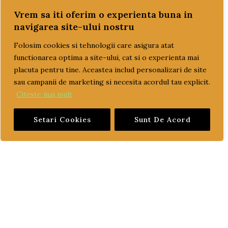
REDUCERI!!!
Vrem sa iti oferim o experienta buna in
SETURI MOTOR
navigarea site-ului nostru
SISTEM DE POMPARE SI RACIRE
Folosim cookies si tehnologii care asigura atat
functionarea optima a site-ului, cat si o experienta mai
TRANSPORT GRATUIT
placuta pentru tine. Aceastea includ personalizari de site
ULEI
sau campanii de marketing si necesita acordul tau explicit.
ulei motor
Citeste mai mult
ulei transmisie
Setari Cookies
Sunt De Acord
PAGINI UTILE