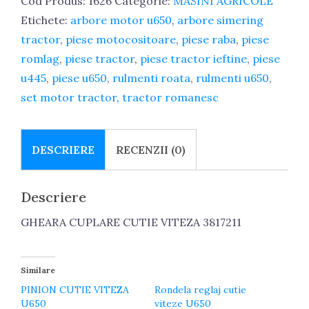
Cod Produs:
1626
Categorie:
MASINI AGRICOLE
3817211
Etichete:
arbore motor u650
,
arbore simering
U650
tractor
,
piese motocositoare
,
piese raba
,
piese
romlag
,
piese tractor
,
piese tractor ieftine
,
piese
u445
,
piese u650
,
rulmenti roata
,
rulmenti u650
,
set motor tractor
,
tractor romanesc
DESCRIERE
RECENZII (0)
Descriere
GHEARA CUPLARE CUTIE VITEZA 3817211
Similare
PINION CUTIE VITEZA
Rondela reglaj cutie
U650
viteze U650