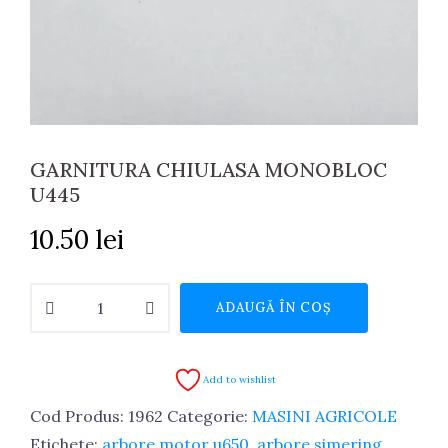
GARNITURA CHIULASA MONOBLOC
U445
10.50
lei
Cantitate
ADAUGĂ ÎN COȘ
GARNITURA
CHIULASA
MONOBLOC
Add to wishlist
U445
Cod Produs:
1962
Categorie:
MASINI AGRICOLE
Etichete:
arbore motor u650
,
arbore simering