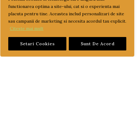
functionarea optima a site-ului, cat si o experienta mai
TRANSPORT GRATUIT
placuta pentru tine. Aceastea includ personalizari de site
sau campanii de marketing si necesita acordul tau explicit.
ULEI
Citeste mai mult
ulei motor
ulei transmisie
Setari Cookies
Sunt De Acord
PAGINI UTILE
CUM COMAND?