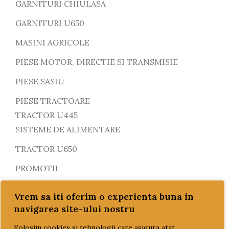
GARNITURI CHIULASA
GARNITURI U650
MASINI AGRICOLE
PIESE MOTOR, DIRECTIE SI TRANSMISIE
PIESE SASIU
PIESE TRACTOARE
TRACTOR U445
SISTEME DE ALIMENTARE
TRACTOR U650
PROMOTII
REDUCERI!!!
Vrem sa iti oferim o experienta buna in
SETURI MOTOR
navigarea site-ului nostru
SISTEM DE POMPARE SI RACIRE
Folosim cookies si tehnologii care asigura atat