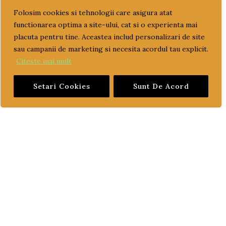
Folosim cookies si tehnologii care asigura atat
cuzineti palier
functionarea optima a site-ului, cat si o experienta mai
ELECTRICE
placuta pentru tine. Aceastea includ personalizari de site
sau campanii de marketing si necesita acordul tau explicit.
GARNITURI
Citeste mai mult
GARNITURI CHIULASA
Setari Cookies
Sunt De Acord
GARNITURI U650
MASINI AGRICOLE
PIESE MOTOR, DIRECTIE SI TRANSMISIE
PIESE SASIU
PIESE TRACTOARE
TRACTOR U445
SISTEME DE ALIMENTARE
TRACTOR U650