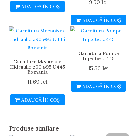
9.50
lei
ADAUGĂ ÎN COȘ
ADAUGĂ ÎN COȘ
Garnitura Pompa
Injectie U445
Garnitura Mecanism
Hidraulic ø90,ø95 U445
15.50
lei
Romania
11.69
lei
ADAUGĂ ÎN COȘ
ADAUGĂ ÎN COȘ
Produse similare