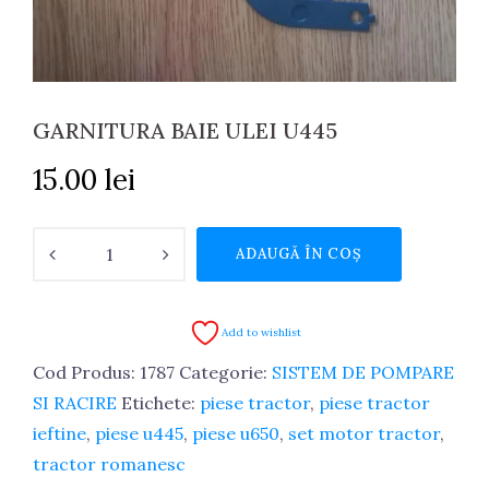
GARNITURA BAIE ULEI U445
15.00
lei
Cantitate
ADAUGĂ ÎN COȘ
GARNITURA
BAIE
ULEI
Add to wishlist
U445
Cod Produs:
1787
Categorie:
SISTEM DE POMPARE
SI RACIRE
Etichete:
piese tractor
,
piese tractor
ieftine
,
piese u445
,
piese u650
,
set motor tractor
,
tractor romanesc