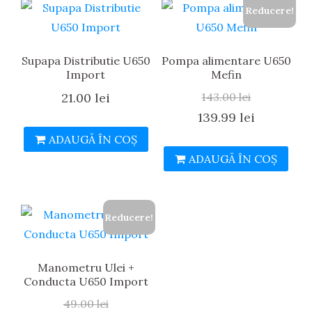
Reducere!
Supapa Distributie U650
Pompa alimentare U650
Import
Mefin
21.00
lei
143.00
lei
Prețul
Prețul
139.99
lei
inițial
curent
ADAUGĂ ÎN COȘ
ADAUGĂ ÎN COȘ
a
este:
fost:
139.99 lei
143.00 lei.
Reducere!
Manometru Ulei +
Conducta U650 Import
49.00
lei