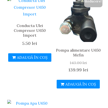
Reducere!
Conducta Ulei
Compresor U650
Import
5.50
lei
Pompa alimentare U650
Mefin
ADAUGĂ ÎN COȘ
143.00
lei
Prețul
Prețul
139.99
lei
inițial
curent
ADAUGĂ ÎN COȘ
a
este:
fost:
139.99 lei
143.00 lei.