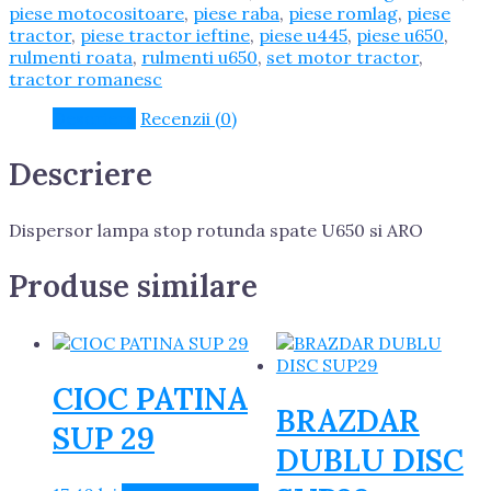
spate
piese motocositoare
,
piese raba
,
piese romlag
,
piese
U650
tractor
,
piese tractor ieftine
,
piese u445
,
piese u650
,
si
rulmenti roata
,
rulmenti u650
,
set motor tractor
,
ARO
tractor romanesc
Descriere
Recenzii (0)
Descriere
Dispersor lampa stop rotunda spate U650 si ARO
Produse similare
CIOC PATINA
BRAZDAR
SUP 29
DUBLU DISC