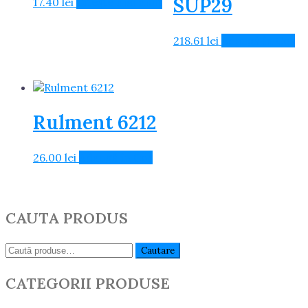
SUP29
17.40
lei
Citește mai mult
218.61
lei
Adaugă în Coș
Rulment 6212
26.00
lei
Adaugă în Coș
CAUTA PRODUS
Caută:
Cautare
CATEGORII PRODUSE