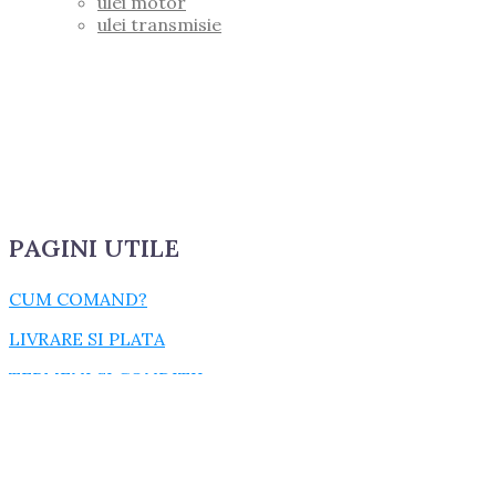
ulei motor
ulei transmisie
PAGINI UTILE
CUM COMAND?
LIVRARE SI PLATA
TERMENI SI CONDITII
GARANTIE SI RETUR
POLITICA DE CONFIDENTIALITATE