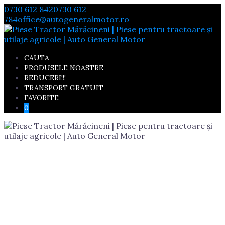
Skip
0730 612 842
0730 612
to
784
office@autogeneralmotor.ro
content
CAUTA
PRODUSELE NOASTRE
REDUCERI!!!
TRANSPORT GRATUIT
FAVORITE
0