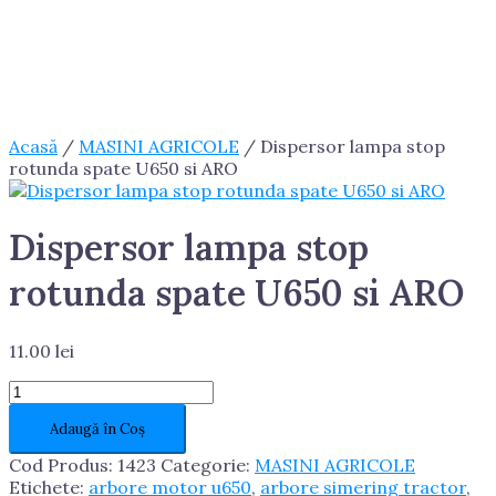
Acasă
/
MASINI AGRICOLE
/ Dispersor lampa stop
rotunda spate U650 si ARO
Dispersor lampa stop
rotunda spate U650 si ARO
11.00
lei
Cantitate
Dispersor
Adaugă în Coș
lampa
stop
Cod Produs:
1423
Categorie:
MASINI AGRICOLE
rotunda
Etichete:
arbore motor u650
,
arbore simering tractor
,