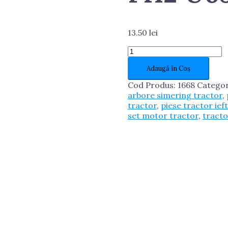
13.50
lei
Cantitate
CONDUCTA
Adaugă în Coș
SERVODIRECTIE
LUNGA
Cod Produs:
1668
Categor
FI12
arbore simering tractor
,
U650
tractor
,
piese tractor ief
set motor tractor
,
tract