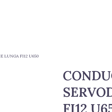
E LUNGA FI12 U650
CONDU
SERVOD
FI12 U6