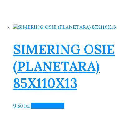
SIMERING OSIE
(PLANETARA)
85X110X13
9.50
lei
Adaugă în Coș