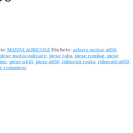
ie:
MASINI AGRICOLE
Etichete:
arbore motor u650
,
piese motocositoare
,
piese raba
,
piese romlag
,
piese
tine
,
piese u445
,
piese u650
,
rulmenti roata
,
rulmenti u650
,
or romanesc