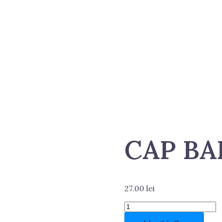
CAP BA
27.00
lei
Cantitate
CAP