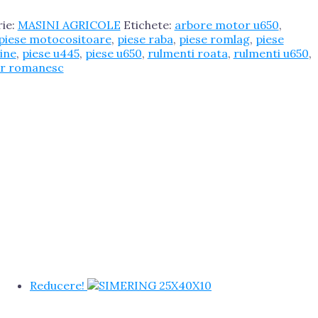
ie:
MASINI AGRICOLE
Etichete:
arbore motor u650
,
piese motocositoare
,
piese raba
,
piese romlag
,
piese
tine
,
piese u445
,
piese u650
,
rulmenti roata
,
rulmenti u650
,
or romanesc
Reducere!