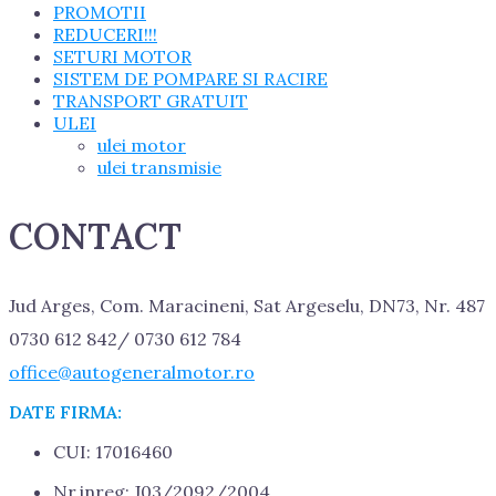
PROMOTII
REDUCERI!!!
SETURI MOTOR
SISTEM DE POMPARE SI RACIRE
TRANSPORT GRATUIT
ULEI
ulei motor
ulei transmisie
CONTACT
Jud Arges, Com. Maracineni, Sat Argeselu, DN73, Nr. 487
0730 612 842/ 0730 612 784
office@autogeneralmotor.ro
DATE FIRMA:
CUI: 17016460
Nr.inreg: J03/2092/2004