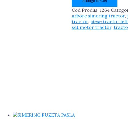
Adaugă în Coș
BARA
SCURT
Cod Produs:
1264
Categor
U445
arbore simering tractor
,
tractor
,
piese tractor ief
set motor tractor
,
tract