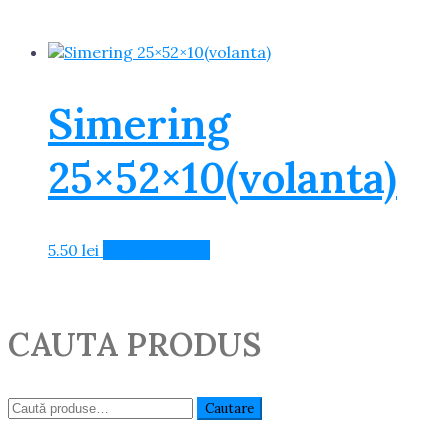
Simering
25×52×10(volanta)
5.50
lei
Adaugă în Coș
CAUTA PRODUS
Caută:
Cautare