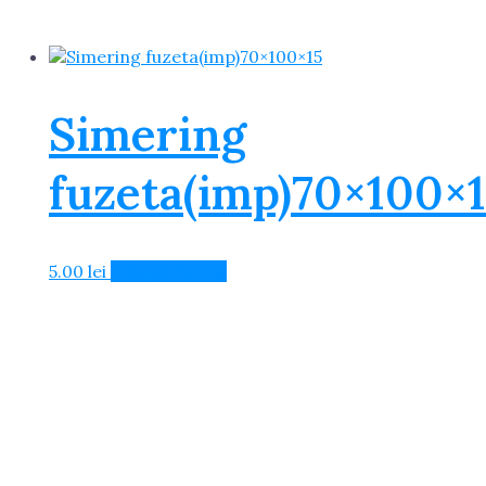
Simering
fuzeta(imp)70×100×
5.00
lei
Adaugă în Coș