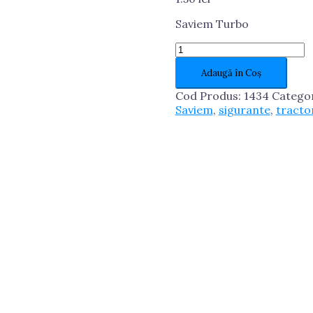
Saviem Turbo
Cantitate
Siguranta
Adaugă în Coș
bolt
Saviem
Cod Produs:
1434
Catego
Turbo
Saviem
,
sigurante
,
tracto