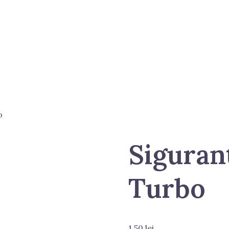
o
Siguran
Turbo
1.50
lei