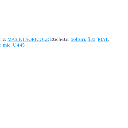
rie:
MASINI AGRICOLE
Etichete:
bolturi
,
fi32
,
FIAT
,
r mic
,
U445