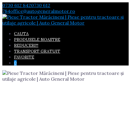
Skip
0730 612 842
0730 612
to
784
office@autogeneralmotor.ro
content
CAUTA
PRODUSELE NOASTRE
REDUCERI!!!
TRANSPORT GRATUIT
FAVORITE
0