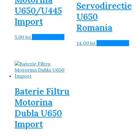
Servodirectie
U650/U445
U650
Import
Romania
5.00
lei
Adaugă în Coș
14.00
lei
Adaugă în Coș
Baterie Filtru
Motorina
Dubla U650
Import