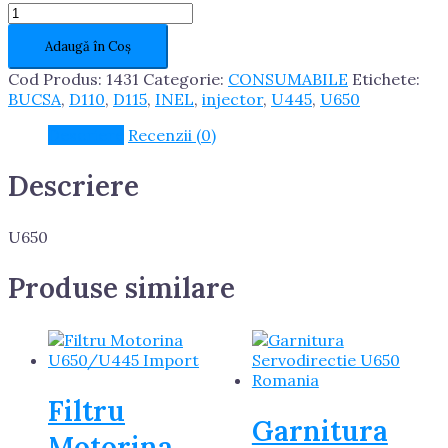
Cantitate
INEL
Adaugă în Coș
DISTANTIER
CILINDRU/CAMASA
Cod Produs:
1431
Categorie:
CONSUMABILE
Etichete:
U650/U445
BUCSA
,
D110
,
D115
,
INEL
,
injector
,
U445
,
U650
Descriere
Recenzii (0)
Descriere
U650
Produse similare
Filtru
Garnitura
Motorina