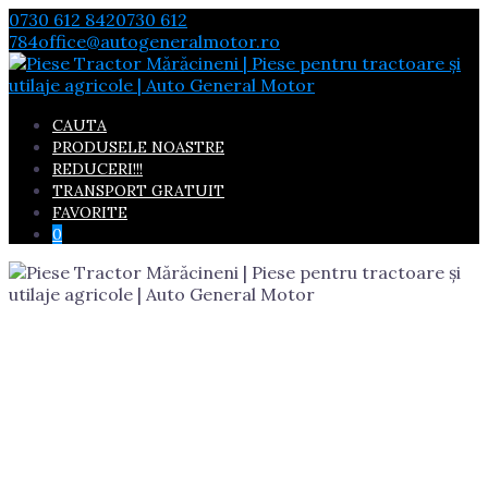
Skip
0730 612 842
0730 612
to
784
office@autogeneralmotor.ro
content
CAUTA
PRODUSELE NOASTRE
REDUCERI!!!
TRANSPORT GRATUIT
FAVORITE
0