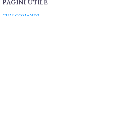
PAGINI UTILE
CUM COMAND?
LIVRARE SI PLATA
TERMENI SI CONDITII
GARANTIE SI RETUR
POLITICA DE CONFIDENTIALITATE
DESPRE FISIERELE COOKIES
CATEGORII PRODUSE
ACCESORII
CONSUMABILE
CUZINETI
cuzineti biela
cuzineti palier
ELECTRICE
GARNITURI