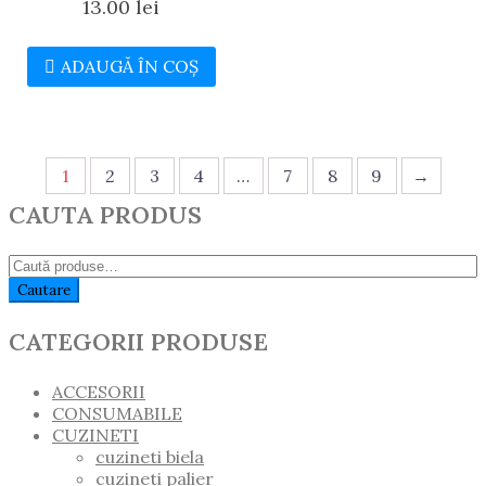
13.00
lei
ADAUGĂ ÎN COȘ
1
2
3
4
…
7
8
9
→
CAUTA PRODUS
Caută:
Cautare
CATEGORII PRODUSE
ACCESORII
CONSUMABILE
CUZINETI
cuzineti biela
cuzineti palier