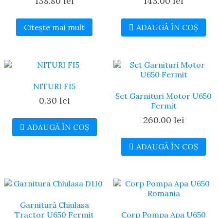
138.80
lei
143.00
lei
Citește mai mult
ADAUGĂ ÎN COȘ
NITURI FI5
Set Garnituri Motor U650
0.30
lei
Fermit
260.00
lei
ADAUGĂ ÎN COȘ
ADAUGĂ ÎN COȘ
Garnitură Chiulasa
Tractor U650 Fermit
Corp Pompa Apa U650