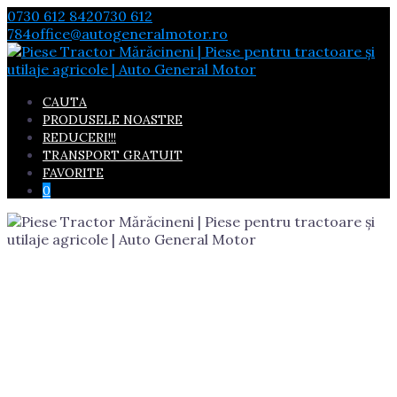
Skip
0730 612 842
0730 612
to
784
office@autogeneralmotor.ro
content
CAUTA
PRODUSELE NOASTRE
REDUCERI!!!
TRANSPORT GRATUIT
FAVORITE
0