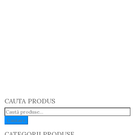
Garnitura Mecanism
Hidraulic ø90,ø95 U445
Romania
11.69
lei
ADAUGĂ ÎN COȘ
CAUTA PRODUS
Caută:
Cautare
CATEGORII PRODUSE