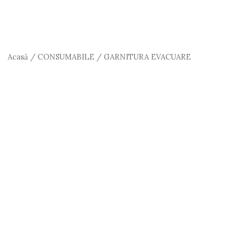
Acasă
/
CONSUMABILE
/ GARNITURA EVACUARE
FERMIT
GARNITURA EVACUARE FERMIT
10.00
lei
Cantitate
Adaugă în Coș
GARNITURA
EVACUARE
FERMIT
Cod Produs:
2001
Categorie:
CONSUMABILE