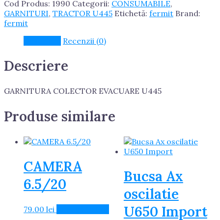
Cod Produs:
1990
Categorii:
CONSUMABILE
,
U445
GARNITURI
,
TRACTOR U445
Etichetă:
fermit
Brand:
fermit
Descriere
Recenzii (0)
Descriere
GARNITURA COLECTOR EVACUARE U445
Produse similare
CAMERA
Bucsa Ax
6.5/20
oscilatie
U650 Import
79.00
lei
Adaugă în Coș