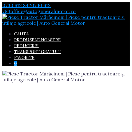
Skip
0730 612 842
0730 612
to
784
office@autogeneralmotor.ro
content
CAUTA
PRODUSELE NOASTRE
REDUCERI!!!
TRANSPORT GRATUIT
FAVORITE
0