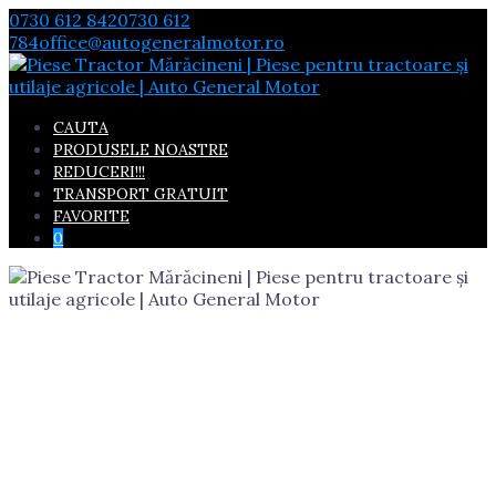
Skip
0730 612 842
0730 612
to
784
office@autogeneralmotor.ro
content
CAUTA
PRODUSELE NOASTRE
REDUCERI!!!
TRANSPORT GRATUIT
FAVORITE
0