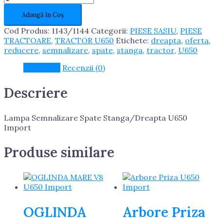
Lampa
Adaugă în Coș
Semnalizare
Spate
Cod Produs:
1143/1144
Categorii:
PIESE SASIU
,
PIESE
Stanga/Dreapta
TRACTOARE
,
TRACTOR U650
Etichete:
dreapta
,
oferta
,
U650
reducere
,
semnalizare
,
spate
,
stanga
,
tractor
,
U650
Import
Descriere
Recenzii (0)
Descriere
Lampa Semnalizare Spate Stanga/Dreapta U650
Import
Produse similare
OGLINDA
Arbore Priza