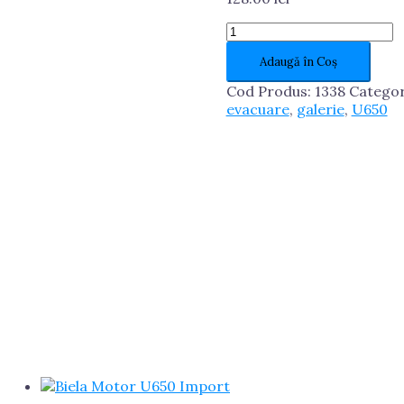
Cantitate
Galerie
Adaugă în Coș
Evacuare
U650
Cod Produs:
1338
Categor
Import
evacuare
,
galerie
,
U650