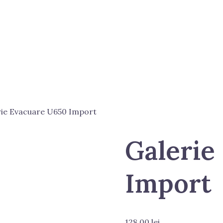
rie Evacuare U650 Import
Galerie
Import
128.00
lei