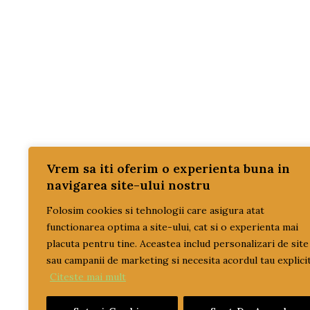
TRAC
SIST
TRAC
PROM
REDUC
SETU
SISTE
Vrem sa iti oferim o experienta buna in
navigarea site-ului nostru
TRAN
Folosim cookies si tehnologii care asigura atat
ULEI
functionarea optima a site-ului, cat si o experienta mai
ulei 
placuta pentru tine. Aceastea includ personalizari de site
ulei t
sau campanii de marketing si necesita acordul tau explicit
Citeste mai mult