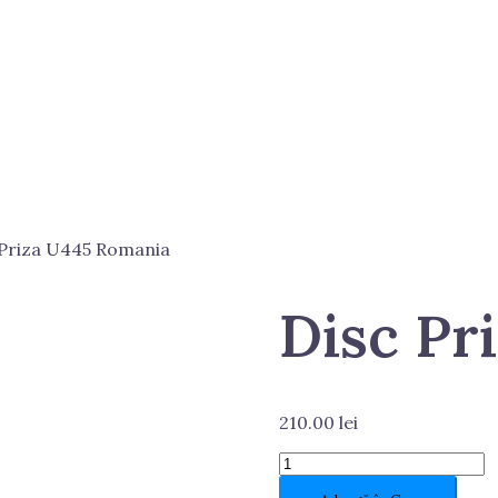
 Priza U445 Romania
Disc Pr
210.00
lei
Cantitate
Disc