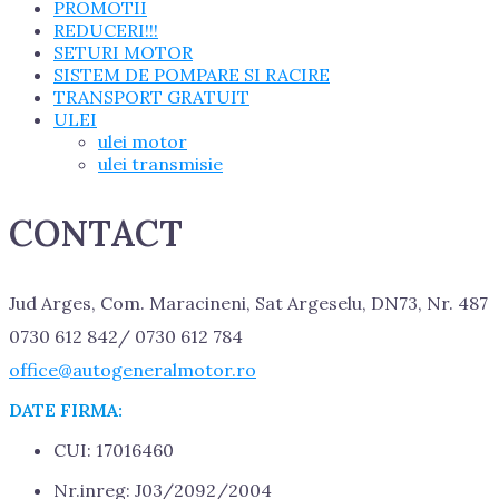
PROMOTII
REDUCERI!!!
SETURI MOTOR
SISTEM DE POMPARE SI RACIRE
TRANSPORT GRATUIT
ULEI
ulei motor
ulei transmisie
CONTACT
Jud Arges, Com. Maracineni, Sat Argeselu, DN73, Nr. 487
0730 612 842/ 0730 612 784
office@autogeneralmotor.ro
DATE FIRMA:
CUI: 17016460
Nr.inreg: J03/2092/2004