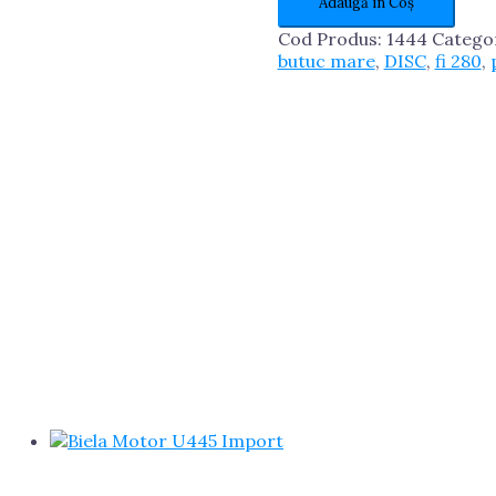
Adaugă în Coș
Priza
U445
Cod Produs:
1444
Catego
Romania
butuc mare
,
DISC
,
fi 280
,