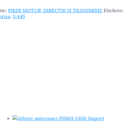
rie:
PIESE MOTOR, DIRECTIE SI TRANSMISIE
Etichete:
priza
,
U445