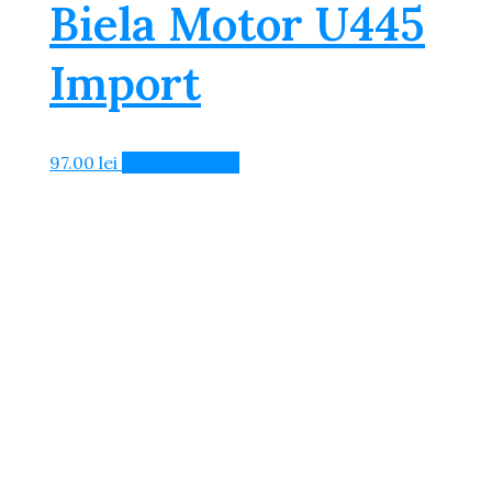
Biela Motor U445
Import
97.00
lei
Adaugă în Coș