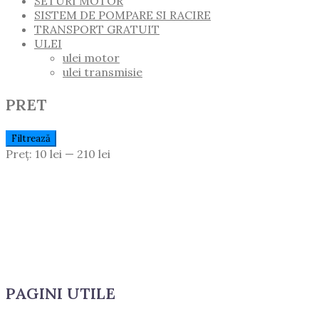
SETURI MOTOR
SISTEM DE POMPARE SI RACIRE
TRANSPORT GRATUIT
ULEI
ulei motor
ulei transmisie
PRET
Preț
Preț
Filtrează
Minim
Maxim
Preț:
10 lei
—
210 lei
PAGINI UTILE