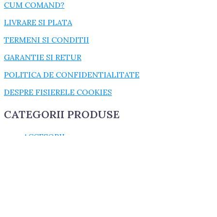
CUM COMAND?
LIVRARE SI PLATA
TERMENI SI CONDITII
GARANTIE SI RETUR
POLITICA DE CONFIDENTIALITATE
DESPRE FISIERELE COOKIES
CATEGORII PRODUSE
ACCESORII
CONSUMABILE
CUZINETI
cuzineti biela
cuzineti palier
ELECTRICE
GARNITURI
GARNITURI CHIULASA
GARNITURI U650