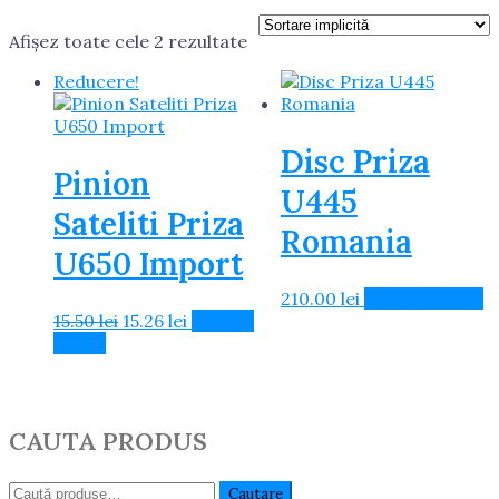
Afișez toate cele 2 rezultate
Reducere!
Disc Priza
Pinion
U445
Sateliti Priza
Romania
U650 Import
210.00
lei
Adaugă în Coș
Prețul
Prețul
15.50
lei
15.26
lei
Adaugă
inițial
curent
în Coș
a
este:
fost:
15.26 lei.
15.50 lei.
CAUTA PRODUS
Caută:
Cautare