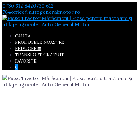
Skip
0730 612 842
0730 612
to
784
office@autogeneralmotor.ro
content
CAUTA
PRODUSELE NOASTRE
REDUCERI!!!
TRANSPORT GRATUIT
FAVORITE
0