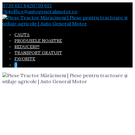
Skip
0730 612 842
0730 612
to
784
office@autogeneralmotor.ro
content
CAUTA
PRODUSELE NOASTRE
REDUCERI!!!
TRANSPORT GRATUIT
FAVORITE
0