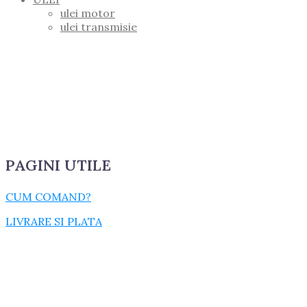
ulei motor
ulei transmisie
PAGINI UTILE
CUM COMAND?
LIVRARE SI PLATA
TERMENI SI CONDITII
GARANTIE SI RETUR
POLITICA DE CONFIDENTIALITATE