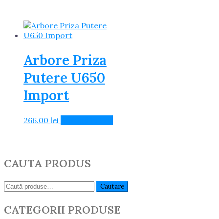
fost:
81.35 lei.
82.00 lei.
Arbore Priza
Putere U650
Import
266.00
lei
Adaugă în Coș
CAUTA PRODUS
Caută:
Cautare
CATEGORII PRODUSE