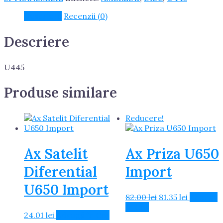
Descriere
Recenzii (0)
Descriere
U445
Produse similare
Reducere!
Ax Satelit
Ax Priza U650
Diferential
Import
U650 Import
Prețul
Prețul
82.00
lei
81.35
lei
Adaugă
inițial
curent
în Coș
24.01
lei
Adaugă în Coș
a
este: