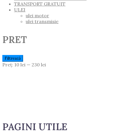
TRANSPORT GRATUIT
ULEI
ulei motor
ulei transmisie
PRET
Preț
Preț
Filtrează
Minim
Maxim
Preț:
10 lei
—
230 lei
PAGINI UTILE