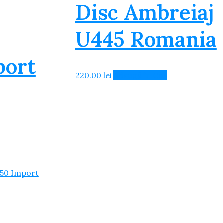
Disc Ambreiaj
U445 Romania
port
220.00
lei
Adaugă în Coș