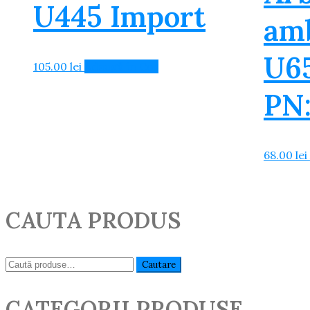
U445 Import
amb
U6
105.00
lei
Adaugă în Coș
PN:
68.00
lei
CAUTA PRODUS
Caută:
Cautare
CATEGORII PRODUSE