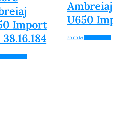
Ambreiaj
reiaj
U650 Im
50 Import
 38.16.184
20.00
lei
Adaugă în Coș
Adaugă în Coș