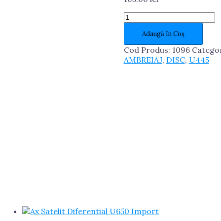
Cantitate
Disc
Adaugă în Coș
Ambreiaj
U445
Cod Produs:
1096
Catego
Import
AMBREIAJ
,
DISC
,
U445