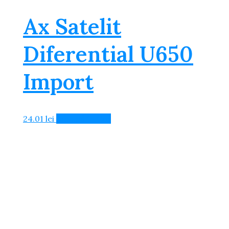
Ax Satelit
Diferential U650
Import
24.01
lei
Adaugă în Coș