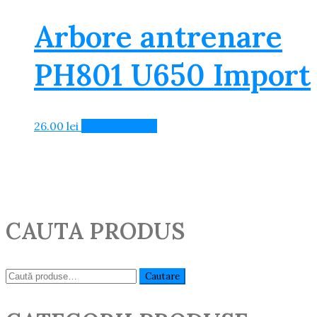
Arbore antrenare
PH801 U650 Import
26.00
lei
Adaugă în Coș
CAUTA PRODUS
Caută:
Cautare