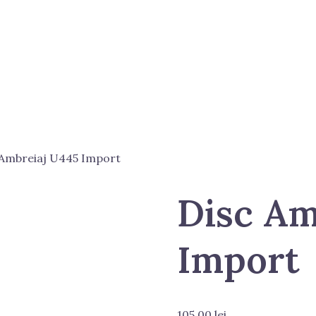
 Ambreiaj U445 Import
Disc Am
Import
105.00
lei