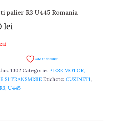
ti palier R3 U445 Romania
0
lei
zat
Add to wishlist
dus:
1302
Categorie:
PIESE MOTOR,
E SI TRANSMISIE
Etichete:
CUZINETI
,
R3
,
U445