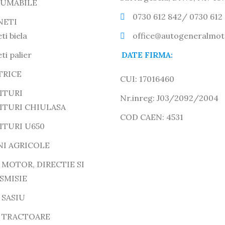
UMABILE
0730 612 842/ 0730 612
NETI
ti biela
office@autogeneralmot
ti palier
DATE FIRMA:
TRICE
CUI: 17016460
ITURI
Nr.inreg: J03/2092/2004
ITURI CHIULASA
COD CAEN: 4531
ITURI U650
NI AGRICOLE
 MOTOR, DIRECTIE SI
SMISIE
 SASIU
E TRACTOARE