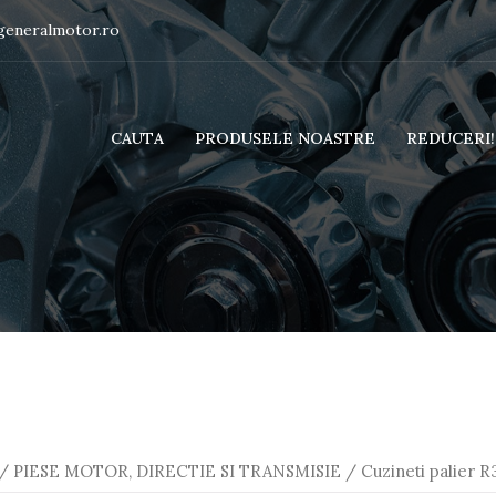
generalmotor.ro
CAUTA
PRODUSELE NOASTRE
REDUCERI!!
/
PIESE MOTOR, DIRECTIE SI TRANSMISIE
/ Cuzineti palier 