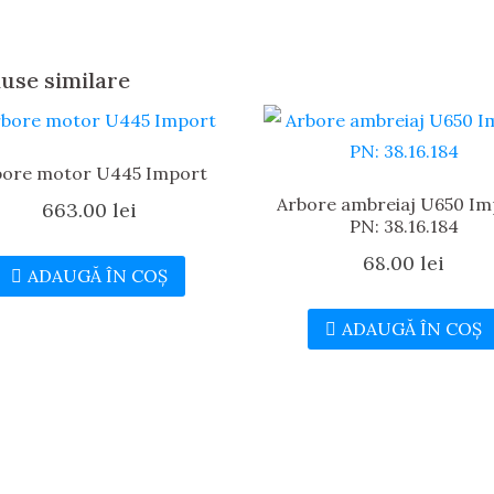
use similare
bore motor U445 Import
Arbore ambreiaj U650 Im
663.00
lei
PN: 38.16.184
68.00
lei
ADAUGĂ ÎN COȘ
ADAUGĂ ÎN COȘ