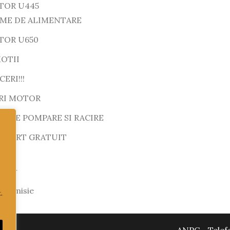
TOR U445
EME DE ALIMENTARE
TOR U650
OTII
ERI!!!
RI MOTOR
M DE POMPARE SI RACIRE
SPORT GRATUIT
motor
ransmisie
.