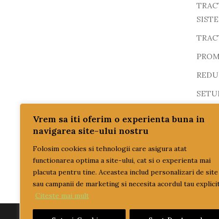
TRAC
SIST
TRAC
PROM
REDUC
SETU
SISTE
Vrem sa iti oferim o experienta buna in
navigarea site-ului nostru
TRAN
Folosim cookies si tehnologii care asigura atat
ULEI
functionarea optima a site-ului, cat si o experienta mai
ulei 
placuta pentru tine. Aceastea includ personalizari de site
ulei t
sau campanii de marketing si necesita acordul tau explicit
Citeste mai mult