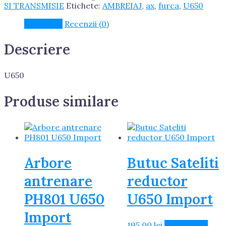
U650
SI TRANSMISIE
Etichete:
AMBREIAJ
,
ax
,
furca
,
U650
Import
Descriere
Recenzii (0)
Descriere
U650
Produse similare
Arbore
Butuc Sateliti
antrenare
reductor
PH801 U650
U650 Import
Import
195.00
lei
Citește mai