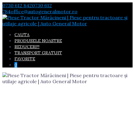
Skip
0730 612 842
0730 612
to
784
office@autogeneralmotor.ro
content
CAUTA
PRODUSELE NOASTRE
REDUCERI!!!
TRANSPORT GRATUIT
FAVORITE
0